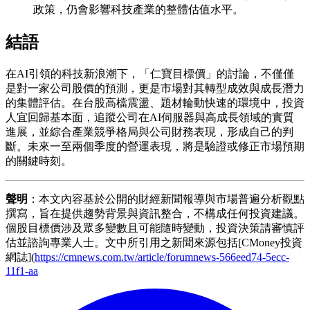
政策，仍會影響科技產業的整體估值水平。
結語
在AI引領的科技新浪潮下，「仁寶目標價」的討論，不僅僅
是對一家公司股價的預測，更是市場對其轉型成效與成長潛力
的集體評估。在台股高檔震盪、題材輪動快速的環境中，投資
人宜回歸基本面，追蹤公司在AI伺服器與高成長領域的實質
進展，並綜合產業競爭格局與公司財務表現，形成自己的判
斷。未來一至兩個季度的營運表現，將是驗證或修正市場預期
的關鍵時刻。
聲明
：本文內容基於公開的財經新聞報導與市場普遍分析觀點
撰寫，旨在提供趨勢背景與資訊整合，不構成任何投資建議。
個股目標價涉及眾多變數且可能隨時變動，投資決策請審慎評
估並諮詢專業人士。文中所引用之新聞來源包括[CMoney投資
網誌](
https://cmnews.com.tw/article/forumnews-566eed74-5ecc-
11f1-aa