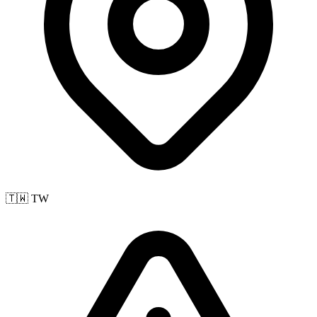
🇹🇼 TW