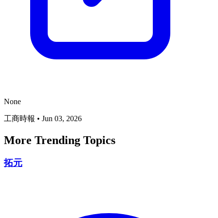
None
工商時報
•
Jun 03, 2026
More Trending Topics
拓元