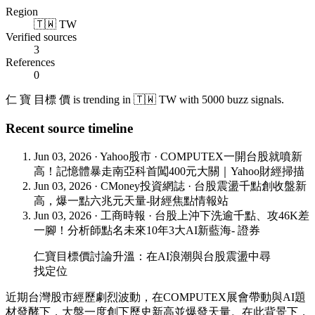
Region
🇹🇼 TW
Verified sources
3
References
0
仁 寶 目標 價 is trending in 🇹🇼 TW with 5000 buzz signals.
Recent source timeline
Jun 03, 2026
·
Yahoo股市
·
COMPUTEX一開台股就噴新
高！記憶體暴走南亞科首闖400元大關｜Yahoo財經掃描
Jun 03, 2026
·
CMoney投資網誌
·
台股震盪千點創收盤新
高，爆一點六兆元天量-財經焦點情報站
Jun 03, 2026
·
工商時報
·
台股上沖下洗逾千點、攻46K差
一腳！分析師點名未來10年3大AI新藍海- 證券
仁寶目標價討論升溫：在AI浪潮與台股震盪中尋
找定位
近期台灣股市經歷劇烈波動，在COMPUTEX展會帶動與AI題
材發酵下，大盤一度創下歷史新高並爆發天量。在此背景下，