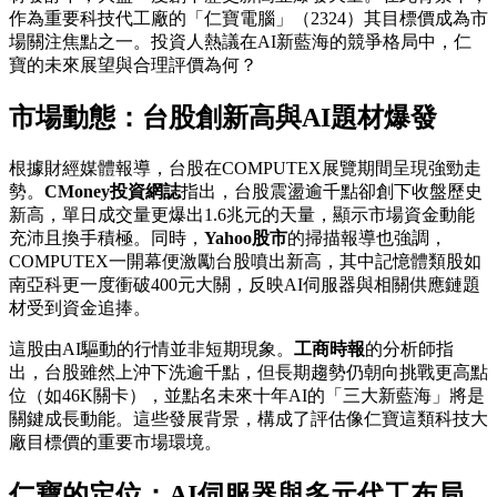
作為重要科技代工廠的「仁寶電腦」（2324）其目標價成為市
場關注焦點之一。投資人熱議在AI新藍海的競爭格局中，仁
寶的未來展望與合理評價為何？
市場動態：台股創新高與AI題材爆發
根據財經媒體報導，台股在COMPUTEX展覽期間呈現強勁走
勢。
CMoney投資網誌
指出，台股震盪逾千點卻創下收盤歷史
新高，單日成交量更爆出1.6兆元的天量，顯示市場資金動能
充沛且換手積極。同時，
Yahoo股市
的掃描報導也強調，
COMPUTEX一開幕便激勵台股噴出新高，其中記憶體類股如
南亞科更一度衝破400元大關，反映AI伺服器與相關供應鏈題
材受到資金追捧。
這股由AI驅動的行情並非短期現象。
工商時報
的分析師指
出，台股雖然上沖下洗逾千點，但長期趨勢仍朝向挑戰更高點
位（如46K關卡），並點名未來十年AI的「三大新藍海」將是
關鍵成長動能。這些發展背景，構成了評估像仁寶這類科技大
廠目標價的重要市場環境。
仁寶的定位：AI伺服器與多元代工布局