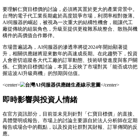
要理解仁寶目標價的討論，必須將其置於更大的產業背景中。
台灣的電子代工業長期處於高度競爭市場，利潤率相對微薄。
AI伺服器的崛起，被視為一次重大的結構性機會，能讓代工
廠從傳統的組裝角色，升級至提供更複雜系統整合、散熱與機
構件的高價值合作夥伴。
市場普遍認為，AI伺服器的滲透率將從2024年開始顯著提
升，相關供應鏈將迎來數年的高速成長期。在此趨勢下，投資
人會密切追蹤各大代工廠的訂單動態、技術研發進度與客戶關
係。仁寶的目標價討論，本質上反映了市場對其「能否成功把
握這波AI升級商機」的預期與估值。
<center>
</center>
即時影響與投資人情緒
在官方資訊部分，目前並未見到針對「仁寶目標價」的直接、
具體聲明或報告。市場上的討論主要源自於法人分析師在定期
報告或場合中的觀點，以及投資社群對其財報、訂單傳聞的反
應。