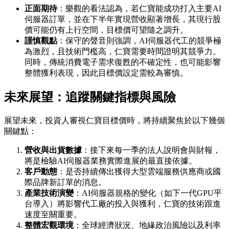
正面期待
：樂觀的看法認為，若仁寶能成功打入主要AI
伺服器訂單，並在下半年實現營收顯著增長，其現行股
價可能仍有上行空間，目標價可望隨之調升。
謹慎觀點
：保守的聲音則強調，AI伺服器代工的競爭極
為激烈，且技術門檻高，仁寶需要時間證明其競爭力。
同時，傳統消費電子需求復甦的不確定性，也可能影響
整體獲利表現，因此目標價設定需較為審慎。
未來展望：追蹤關鍵指標與風險
展望未來，投資人審視仁寶目標價時，將持續聚焦於以下幾個
關鍵點：
營收與出貨數據
：接下來每一季的法人說明會與財報，
將是檢驗AI伺服器業務實際進展的最直接依據。
客戶動態
：是否持續傳出獲得大型雲端服務供應商或國
際品牌新訂單的消息。
產業技術演變
：AI伺服器規格的變化（如下一代GPU平
台導入）將影響代工廠的投入與獲利，仁寶的技術跟進
速度至關重要。
整體宏觀環境
：全球經濟狀況、地緣政治風險以及利率