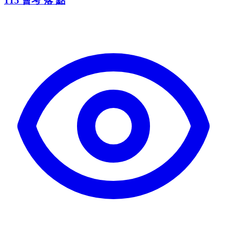
115 會考 落 點