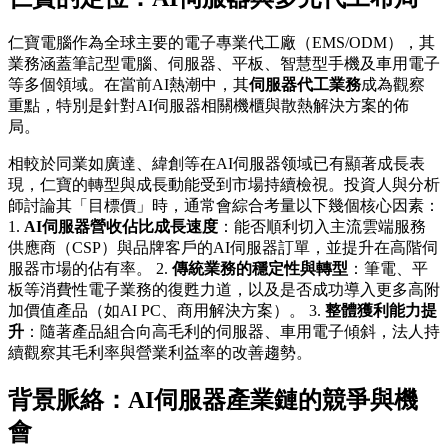
仁寶電腦作為全球主要的電子專業代工廠（EMS/ODM），其
業務涵蓋筆記型電腦、伺服器、平板、智慧型手機及車用電子
等多個領域。在當前AI熱潮中，其
伺服器代工業務
成為觀察
重點，特別是針對AI伺服器相關機櫃與散熱解決方案的佈
局。
相較於同業如廣達、緯創等在AI伺服器领域已有顯著成長表
現，仁寶的轉型與成長動能受到市場持續檢視。投資人與分析
師討論其「目標價」時，通常會綜合考量以下幾個核心因素：
1.
AI伺服器營收佔比成長速度
：能否順利切入主流雲端服務
供應商（CSP）與品牌客戶的AI伺服器訂單，並提升在高階伺
服器市場的佔有率。 2.
傳統業務的穩定性與轉型
：筆電、平
板等消費性電子業務的復甦力道，以及是否成功導入更多高附
加價值產品（如AI PC、商用解決方案）。 3.
整體獲利能力提
升
：隨著產品組合向高毛利的伺服器、車用電子傾斜，法人持
續觀察其毛利率與營業利益率的改善趨勢。
背景脈絡：AI伺服器產業鏈的競爭與機
會