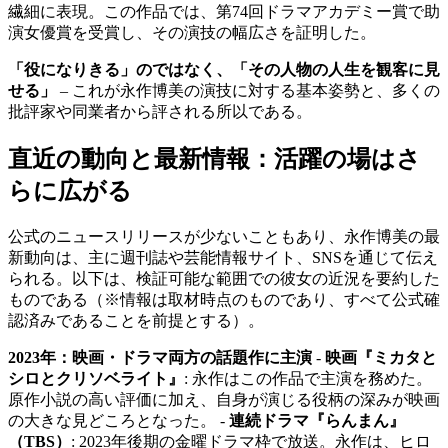
繊細に表現。この作品では、第74回ドラマアカデミー賞で助
演女優賞を受賞し、その演技の幅広さを証明した。
「役になりきる」のではなく、「その人物の人生を観客に見
せる」
– これが永作博美の演技に対する基本姿勢と、多くの
批評家や同業者から評される所以である。
直近の動向と最新情報：活躍の場はさ
らに広がる
公式のニュースリリースが少ないこともあり、永作博美の最
新動向は、主に週刊誌や芸能情報サイト、SNSを通じて伝え
られる。以下は、検証可能な範囲での彼女の近況を要約した
ものである（※情報は取材時点のものであり、すべて公式確
認済みであることを前提とする）。
2023年：映画・ドラマ両方の話題作に主演
-
映画『ミカタと
シロとクリソベライト』
: 永作はこの作品で主演を務めた。
原作小説の高い評価に加え、自身が演じる役柄の深みが映画
の大きな見どころとなった。 -
連続ドラマ『らんまん』
（TBS）
: 2023年後期の金曜ドラマ枠で放送。永作は、ヒロ