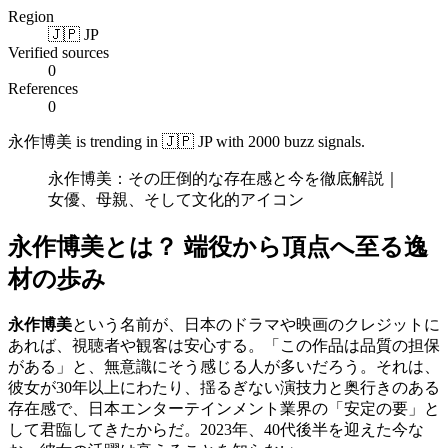
Region
🇯🇵 JP
Verified sources
0
References
0
永作博美 is trending in 🇯🇵 JP with 2000 buzz signals.
永作博美：その圧倒的な存在感と今を徹底解説｜
女優、母親、そして文化的アイコン
永作博美とは？ 端役から頂点へ至る逸
材の歩み
永作博美
という名前が、日本のドラマや映画のクレジットに
あれば、視聴者や観客は安心する。「この作品は品質の担保
がある」と、無意識にそう感じる人が多いだろう。それは、
彼女が30年以上にわたり、揺るぎない演技力と奥行きのある
存在感で、日本エンターテインメント業界の「安定の要」と
して君臨してきたからだ。2023年、40代後半を迎えた今な