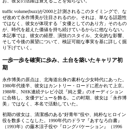
お、彼女の活躍は衰えることを知らない。
traffic volume(buzz)が2000と計測されるこのタイミングで、な
ぜ改めて永作博美が注目されるのか。それは、単なる話題性
ではなく、彼女が体現する「女優としてのあり方」そのもの
が、時代を超えた価値を持ち続けているからに他ならない。
本記事では、彼女の経歴、演技のスタイル、文化的な影響、
そして今後の展望について、検証可能な事実を基に詳しく掘
り下げていく。
一歩一歩を確実に歩み、土台を築いたキャリア初
期
永作博美の原点は、北海道出身の素朴な少女時代にあった。
1980年代後半、彼女はカントリー・ロードに惹かれて上京。
1988年、NHK連続テレビ小説『純と愛』のオーディション
に合格し、女優デビューを飾る。この时期、彼女は「永作博
美」ではなく、本名で活動していた。
初期の彼女は、清潔感のある“好青年”役や、純朴なヒロイン
役を数多くこなした。1990年代のドラマ『あすなろ白書』
（1993年）の藤木涼子役や『ロングバケーション』（1996