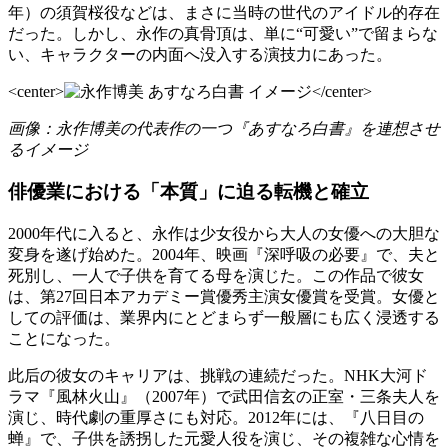
年）の須賀桜役などは、まさに当時の世代のアイドル的存在
だった。しかし、永作の真骨頂は、単に“可愛い”で留まらな
い、キャラクターの内面へ没入する演技力にあった。
<center>
</center>
画像：永作博美の代表作の一つ『あすなろ白書』を連想させ
るイメージ
俳優業における「本質」に迫る転機と確立
2000年代に入ると、永作は少女役から大人の女優への大胆な
変身を遂げ始めた。2004年、映画『深呼吸の必要』で、夫と
死別し、一人で子供を育てる母を演じた。この作品で彼女
は、第27回日本アカデミー賞優秀主演女優賞を受賞。女優と
しての評価は、業界内にとどまらず一般層にも広く浸透する
ことになった。
此后の彼女のキャリアは、挑戦の連続だった。NHK大河ド
ラマ『風林火山』（2007年）で武田信玄の正室・三条夫人を
演じ、時代劇の重厚さにも対応。2012年には、『八日目の
蝉』で、子供を誘拐した元愛人役を演じ、その複雑な心情を