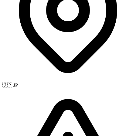
🇯🇵 JP