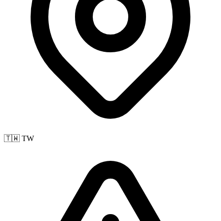
🇹🇼 TW