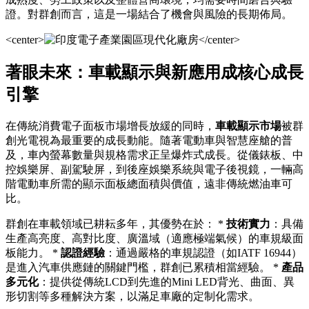
證。對群創而言，這是一場結合了機會與風險的長期佈局。
<center>
</center>
著眼未來：車載顯示與新應用成核心成長
引擎
在傳統消費電子面板市場增長放緩的同時，
車載顯示市場
被群
創光電視為最重要的成長動能。隨著電動車與智慧座艙的普
及，車內螢幕數量與規格需求正呈爆炸式成長。從儀錶板、中
控娛樂屏、副駕駛屏，到後座娛樂系統與電子後視鏡，一輛高
階電動車所需的顯示面板總面積與價值，遠非傳統燃油車可
比。
群創在車載領域已耕耘多年，其優勢在於： *
技術實力
：具備
生產高亮度、高對比度、廣溫域（適應極端氣候）的車規級面
板能力。 *
認證經驗
：通過嚴格的車規認證（如IATF 16944）
是進入汽車供應鏈的關鍵門檻，群創已累積相當經驗。 *
產品
多元化
：提供從傳統LCD到先進的Mini LED背光、曲面、異
形切割等多種解決方案，以滿足車廠的定制化需求。