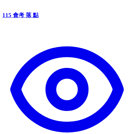
115 會考 落 點