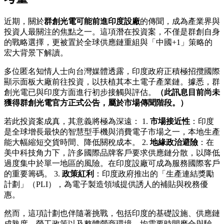
近期，關於
群創光電可能前進印度設廠
的傳聞，成為產業界與
投資人最關注的焦點之一。這項潛在投資案，不僅是群創自身
的戰略選擇，更被置於全球供應鏈重組與「中國+1」策略的
宏大背景下解讀。
多位匿名知情人士向台灣媒體透露，印度政府正積極招攬國際
顯示面板大廠前往投資，以扶植其本土電子產業鏈。據悉，群
創光電已與印度方面進行初步接觸與評估。
（此訊息目前尚未
獲得群創光電官方正式公告，屬於市場傳聞階段。）
若此投資案成真，其意義將極為深遠： 1.
市場接近性
：印度
是全球增長最快的智慧型手機與消費電子市場之一，本地生產
能大幅縮短交貨時間、降低關稅成本。 2.
地緣政治避險
：在
美中科技角力下，許多國際品牌客戶要求供應鏈分散，以降低
過度集中於單一地區的風險。在印度設廠可成為服務國際客戶
的重要籌碼。 3.
政策紅利
：印度政府推出的「生產連結獎勵
計劃」（PLI），為電子製造領域提供誘人的補貼與稅務優
惠。
然而，這項計劃也伴隨著挑戰，包括印度的基礎設施、供應鏈
成熟度、勞工政策以及整體營商環境，均需要時間磨合與驗