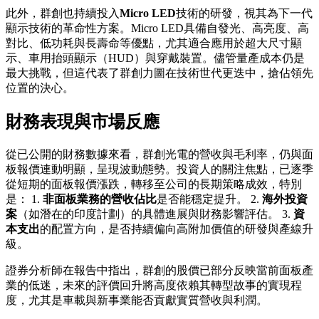
此外，群創也持續投入
Micro LED
技術的研發，視其為下一代
顯示技術的革命性方案。Micro LED具備自發光、高亮度、高
對比、低功耗與長壽命等優點，尤其適合應用於超大尺寸顯
示、車用抬頭顯示（HUD）與穿戴裝置。儘管量產成本仍是
最大挑戰，但這代表了群創力圖在技術世代更迭中，搶佔領先
位置的決心。
財務表現與市場反應
從已公開的財務數據來看，群創光電的營收與毛利率，仍與面
板報價連動明顯，呈現波動態勢。投資人的關注焦點，已逐季
從短期的面板報價漲跌，轉移至公司的長期策略成效，特別
是： 1.
非面板業務的營收佔比
是否能穩定提升。 2.
海外投資
案
（如潛在的印度計劃）的具體進展與財務影響評估。 3.
資
本支出
的配置方向，是否持續偏向高附加價值的研發與產線升
級。
證券分析師在報告中指出，群創的股價已部分反映當前面板產
業的低迷，未來的評價回升將高度依賴其轉型故事的實現程
度，尤其是車載與新事業能否貢獻實質營收與利潤。