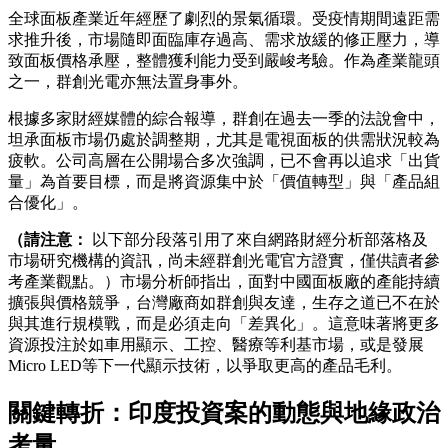
全球面板產業近年經歷了劇烈的景氣循環。受疫情期間遠距需
求推升後，市場隨即面臨庫存過高、需求放緩的修正壓力，導
致面板價格承壓，整體獲利能力受到嚴峻考驗。作為產業龍頭
之一，群創光電亦無法置身事外。
根據多家財經媒體的綜合報導，群創在過去一季的法說會中，
坦承面板市場仍處於調整期，尤其是電視面板的供需狀況較為
疲軟。公司高層在公開場合多次強調，已不會再以追求「出貨
量」為首要目標，而是將資源集中於「價值轉型」與「產品組
合優化」。
（請注意：
以下部分段落引用了來自網路財經分析部落格及
市場研究機構的資訊，尚未經群創光電官方證實，僅供讀者參
考產業觀點。）市場分析師指出，面對中國面板廠的產能持續
擴張與價格競爭，台灣廠商如群創與友達，生存之道已不在於
與其進行規模戰，而是必須走向「差異化」。這意味著將更多
資源投注於如車用顯示、工控、醫療等利基市場，或是發展
Micro LED等下一代顯示技術，以爭取更高的產品毛利。
關鍵轉折：印度投資案的動態與地緣政治
考量