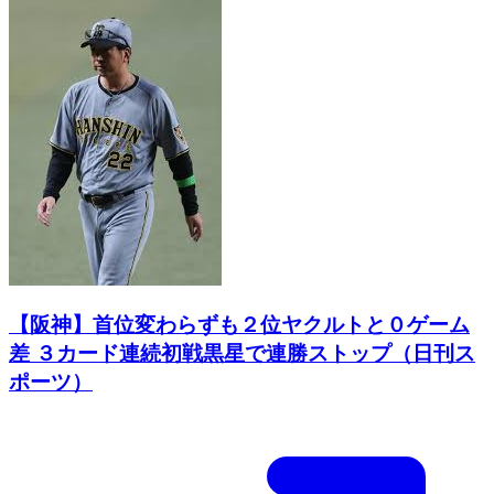
【阪神】首位変わらずも２位ヤクルトと０ゲーム
差 ３カード連続初戦黒星で連勝ストップ（日刊ス
ポーツ）