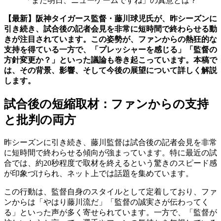
「また明日、ニューゲームですね」の真意とは？
【最新】阪神タイガース監督・藤川球児氏が、昨シーズンに
引き続き、試合後の記者会見を非常に短時間で終わらせる動
きが注目されています。この姿勢が、ファンからの熱狂的な
支持を得ている一方で、「プレッシャーを感じる」「監督の
方針変更か？」といった議論も巻き起こっています。本稿で
は、その背景、影響、そして今後の展望について詳しく解説
します。
試合後の短縮取材：ファンからの支持
と批判の両方
昨シーズンに引き続き、藤川監督は試合後の記者会見を非常
に短時間で終わらせる傾向が強まっています。特に最近の試
合では、約20秒程度で取材を終えるという驚きのスピード感
が印象づけられ、ネット上では話題を集めています。
この行動は、監督自身のスタイルとして定着しており、ファ
ンからは「やはり藤川流だ」「監督の誠実さが伝わってく
る」といった声が多く寄せられています。一方で、「監督が