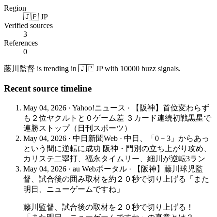
Region
🇯🇵 JP
Verified sources
3
References
0
藤川監督 is trending in 🇯🇵 JP with 10000 buzz signals.
Recent source timeline
May 04, 2026
·
Yahoo!ニュース
·
【阪神】首位変わらず
も２位ヤクルトと０ゲーム差 ３カード連続初戦黒星で
連勝ストップ（日刊スポーツ）
May 04, 2026
·
中日新聞Web
·
中日、「0－3」からあっ
という間に逆転に成功 阪神・門別の立ち上がり攻め、
カリステ二塁打、福永タイムリー、細川が逆転3ラン
May 04, 2026
·
au Webポータル
·
【阪神】藤川球児監
督、試合後の囲み取材を約２０秒で切り上げる「また
明日、ニューゲームですね」
藤川監督、試合後の取材を２０秒で切り上げる！