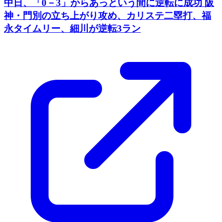
中日、「0－3」からあっという間に逆転に成功 阪
神・門別の立ち上がり攻め、カリステ二塁打、福
永タイムリー、細川が逆転3ラン