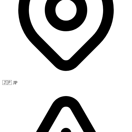
🇯🇵 JP