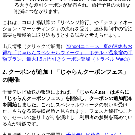
る大きな割引クーポンが配布され、旅行予算の大幅な
削減につながります。
これは、コロナ禍以降の「リベンジ旅行」や「デスティネー
ション・マーケティング」の流れを受け、連休期间中の宿泊
需要を積極的に取り込もうとする試みと考えられます。
出典情報（クリックで展開）
Yahoo!ニュース - 夏の連休もお
得な「じゃらんスペシャルウィーク」。ホテル・温泉宿の半
額プラン、最大1.5万円引きクーポン登場（トラベル Watch）
2. クーポンが追加！「じゃらんクーポンフェス」
の開催
千葉テレビ放送の報道によれば、
「じゃらんnet」はさらに
「じゃらんクーポンフェス」を開催し、クーポンの追加配布
を開始しました
。これはスペシャルウィークの勢いを受け
た、さらなる需要喚起策と見られます。フェスと銘打つこと
で、セールの盛り上がりを演出し、利用者の參與を高めてい
る点が特徴です。
出典情報（クリックで展開）
千葉テレビ放送 - じゃらん