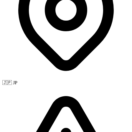
🇯🇵 JP