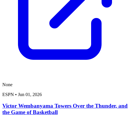
None
ESPN
•
Jun 01, 2026
Victor Wembanyama Towers Over the Thunder, and
the Game of Basketball