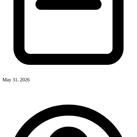
May 31, 2026