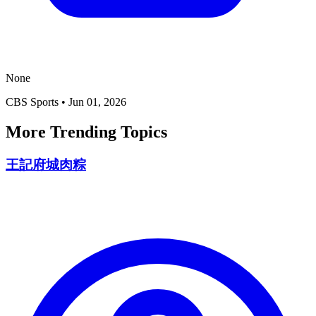
None
CBS Sports
•
Jun 01, 2026
More Trending Topics
王記府城肉粽