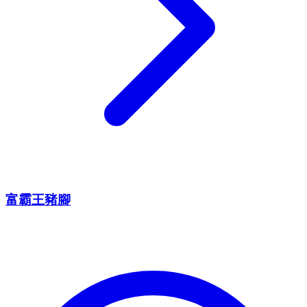
富霸王豬腳