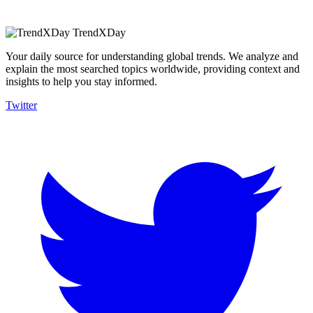
TrendXDay
Your daily source for understanding global trends. We analyze and
explain the most searched topics worldwide, providing context and
insights to help you stay informed.
Twitter