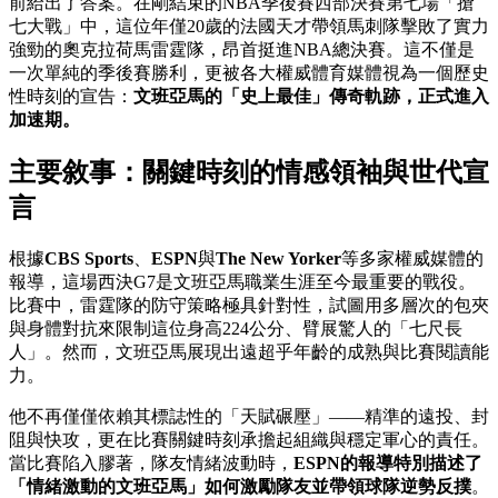
前給出了答案。在剛結束的NBA季後賽西部決賽第七場「搶
七大戰」中，這位年僅20歲的法國天才帶領馬刺隊擊敗了實力
強勁的奧克拉荷馬雷霆隊，昂首挺進NBA總決賽。這不僅是
一次單純的季後賽勝利，更被各大權威體育媒體視為一個歷史
性時刻的宣告：
文班亞馬的「史上最佳」傳奇軌跡，正式進入
加速期。
主要敘事：關鍵時刻的情感領袖與世代宣
言
根據
CBS Sports
、
ESPN
與
The New Yorker
等多家權威媒體的
報導，這場西決G7是文班亞馬職業生涯至今最重要的戰役。
比賽中，雷霆隊的防守策略極具針對性，試圖用多層次的包夾
與身體對抗來限制這位身高224公分、臂展驚人的「七尺長
人」。然而，文班亞馬展現出遠超乎年齡的成熟與比賽閱讀能
力。
他不再僅僅依賴其標誌性的「天賦碾壓」——精準的遠投、封
阻與快攻，更在比賽關鍵時刻承擔起組織與穩定軍心的責任。
當比賽陷入膠著，隊友情緒波動時，
ESPN的報導特別描述了
「情緒激動的文班亞馬」如何激勵隊友並帶領球隊逆勢反撲
。