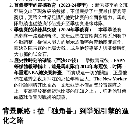
首個賽季的震撼教育（2023-24賽季）
：新秀賽季的文班
亞馬交出了現象級的數據，不僅囊括了年度最佳新秀等
獎項，更讓全世界見識到他對比賽的全面影響力。馬刺
隊戰績也從墊底隊伍提升至季後賽邊緣球隊。
季後賽的淬鍊與突破（2024年季後賽）
：本季季後賽，
馬刺隊一路過關斬將。文班亞馬在首輪與次輪系列賽中
不斷調整，從個人能力的展示逐漸轉向帶動團隊運作。
西決對陣雷霆的七場大戰，成為他領導能力與關鍵時刻
大心臟的試金石。
歷史性時刻的確認（西決G7後）
：擊敗雷霆後，
ESPN
等媒體報導指出，這是馬刺隊自2014年奪冠後，时隔十
年重返NBA總決賽舞臺
。而實現這一切的關鍵，正是他
們在選秀之夜所押注的那位年輕巨人。
The New Yorker
的評論則將其比喻為「文班亞馬不僅高聳於雷霆隊之
上，更高聳於整個籃球比賽的認知之上」，強調他對傳
統籃球位置與戰術的顛覆。
背景脈絡：從「独角兽」到爭冠引擎的進
化之路