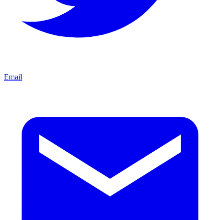
Email