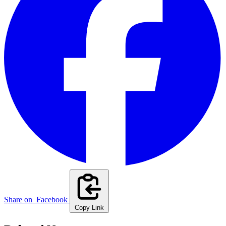
Share on
Facebook
Copy Link