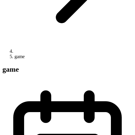
game
game