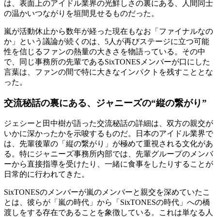
は、表面上のアイドル業界の光鮮しさの裏にある、人間同士
の温かいつながりを垣間見せるものだった。
嵐が活動休止から数年が経った現在もなお「ファイナルなの
か」という議論が続くのは、5人が再びステージに立つ可能
性を信じるファンの熱量の大きさを物語っている。その中
で、同じ事務所の先輩であるSixTONESメンバーが口にした
言葉は、ファンの間で特に大きなインパクトを残すこととな
った。
交流秘話の裏にある、ジャニーズの“縦の繋がり”
ジェシーと田中樹が語った交流秘話の詳細は、双方の親交が
いかに深かったかを示唆するものだ。日本のアイドル業界で
は、先輩後輩の「縦の繋がり」が極めて重視される文化があ
る。特にジャニーズ事務所内部では、先輩グループのメンバ
ーから直接指導を受けたり、一緒に食事をしたりすることが
日常的に行われてきた。
SixTONESのメンバーが嵐のメンバーと親交を深めていたこ
とは、彼らが「嵐の時代」から「SixTONESの時代」への橋
渡しをする存在であることを象徴している。これは単なる人