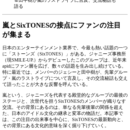
＆田中樹が嵐のラストライブに言及、交流秘話も
語る
嵐とSixTONESの接点にファンの注目
が集まる
日本のエンターテインメント業界で、今最も熱い話題の一つ
に「ストーンズ（SixTONES）」がある。ジャニーズ事務所
（現SMILE-UP.）からデビューしたこのグループは、近年来
apidにファン層を広げ、数々の話題を生み出し続けている。
特に最近では、メンバーのジェシーと田中樹が、先輩グルー
プ・嵐のラストライブについて言及し、その交流秘話も交え
て語ったことが大きな反響を呼んでいる。
嵐という、ジャニーズを代表する殿堂的なグループの最後の
ステージと、次世代を担うSixTONESのメンバーが織りなす
交流。その背景にあるのは、単なる先輩後輩の関係を超え
た、日本のアイドル文化の継承と変革の物語だ。本記事で
は、この注目の出来事を中心に、SixTONESの最新動向と、
その背景にある文化的意味を深く掘り下げていく。