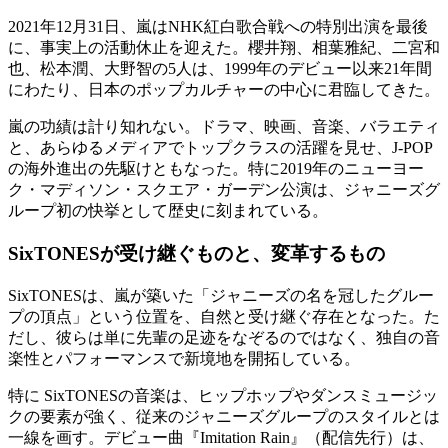
2021年12月31日、嵐はNHK紅白歌合戦への特別出演を最後
に、事実上の活動休止を迎えた。櫻井翔、相葉雅紀、二宮和
也、松本潤、大野智の5人は、1999年のデビュー以来21年間
にわたり、日本のポップカルチャーの中心に君臨してきた。
嵐の功績は計り知れない。ドラマ、映画、音楽、バラエティ
と、あらゆるメディアでトップクラスの活躍を見せ、J-POP
の海外進出の先駆けともなった。特に2019年のニューヨー
ク・マディソン・スクエア・ガーデン公演は、ジャニーズグ
ループ初の快挙として歴史に刻まれている。
SixTONESが受け継ぐものと、変革するもの
SixTONESは、嵐が築いた「ジャニーズの名を冠したグルー
プの頂点」という位置を、自然と受け継ぐ存在となった。た
だし、彼らは単に先輩の足迹をなぞるのではなく、独自の音
楽性とパフォーマンスで新境地を開拓している。
特に SixTONESの音楽は、ヒップホップやダンスミュージッ
クの要素が強く、従来のジャニーズグループのスタイルとは
一線を画す。デビュー曲『Imitation Rain』（配信先行）は、