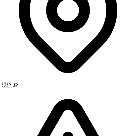
🇯🇵 JP