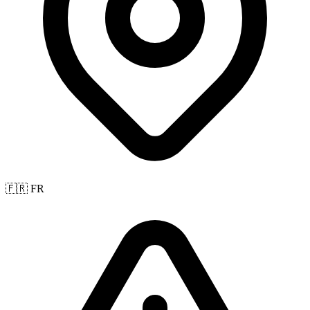
🇫🇷 FR