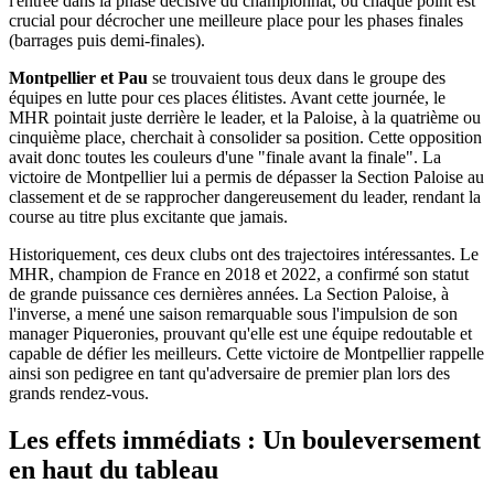
l'entrée dans la phase décisive du championnat, où chaque point est
crucial pour décrocher une meilleure place pour les phases finales
(barrages puis demi-finales).
Montpellier et Pau
se trouvaient tous deux dans le groupe des
équipes en lutte pour ces places élitistes. Avant cette journée, le
MHR pointait juste derrière le leader, et la Paloise, à la quatrième ou
cinquième place, cherchait à consolider sa position. Cette opposition
avait donc toutes les couleurs d'une "finale avant la finale". La
victoire de Montpellier lui a permis de dépasser la Section Paloise au
classement et de se rapprocher dangereusement du leader, rendant la
course au titre plus excitante que jamais.
Historiquement, ces deux clubs ont des trajectoires intéressantes. Le
MHR, champion de France en 2018 et 2022, a confirmé son statut
de grande puissance ces dernières années. La Section Paloise, à
l'inverse, a mené une saison remarquable sous l'impulsion de son
manager Piqueronies, prouvant qu'elle est une équipe redoutable et
capable de défier les meilleurs. Cette victoire de Montpellier rappelle
ainsi son pedigree en tant qu'adversaire de premier plan lors des
grands rendez-vous.
Les effets immédiats : Un bouleversement
en haut du tableau