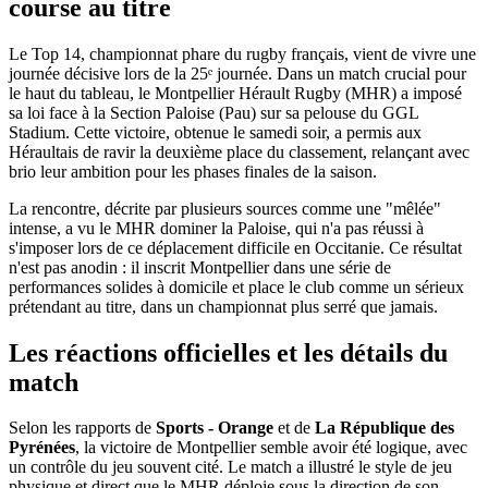
course au titre
Le Top 14, championnat phare du rugby français, vient de vivre une
journée décisive lors de la 25ᵉ journée. Dans un match crucial pour
le haut du tableau, le Montpellier Hérault Rugby (MHR) a imposé
sa loi face à la Section Paloise (Pau) sur sa pelouse du GGL
Stadium. Cette victoire, obtenue le samedi soir, a permis aux
Héraultais de ravir la deuxième place du classement, relançant avec
brio leur ambition pour les phases finales de la saison.
La rencontre, décrite par plusieurs sources comme une "mêlée"
intense, a vu le MHR dominer la Paloise, qui n'a pas réussi à
s'imposer lors de ce déplacement difficile en Occitanie. Ce résultat
n'est pas anodin : il inscrit Montpellier dans une série de
performances solides à domicile et place le club comme un sérieux
prétendant au titre, dans un championnat plus serré que jamais.
Les réactions officielles et les détails du
match
Selon les rapports de
Sports - Orange
et de
La République des
Pyrénées
, la victoire de Montpellier semble avoir été logique, avec
un contrôle du jeu souvent cité. Le match a illustré le style de jeu
physique et direct que le MHR déploie sous la direction de son