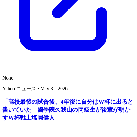
None
Yahoo!ニュース
•
May 31, 2026
「高校最後の試合後、4年後に自分はW杯に出ると
書いていた」國學院久我山の同級生が後輩が明か
すW杯戦士塩貝健人