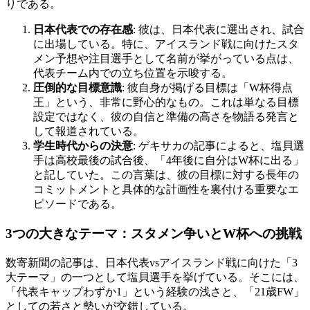
りである。
日本代表での存在感
: 彼は、日本代表に選出され、試合
に出場している。特に、アイスランド戦に向けたスタ
メン予想や注目選手として名前が挙がっている点は、
代表チーム内での立ち位置を示唆する。
圧倒的な目標意識
: 彼自身が掲げる目標は「W杯得点
王」という、非常に野心的なもの。これは単なる目標
設定ではなく、彼の自信と準備の高さを物語る発言と
して報道されている。
学生時代からの決意
: ゲキサカの記事によると、塩貝選
手は高校最後の試合後、「4年後に自分はW杯に出る」
と記していた。この言葉は、彼の目標に対する長年の
コミットメントと具体的な計画性を裏付ける重要なエ
ピソードである。
3つの大きなテーマ：スタメン争いとW杯への挑戦
数寄新聞の記事は、日本代表vsアイスランド戦に向けた「3
大テーマ」の一つとして塩貝選手を挙げている。そこには、
「代表キャップわずか1」という経験の浅さと、「21歳FW」
としての若さと勢いが交錯している。