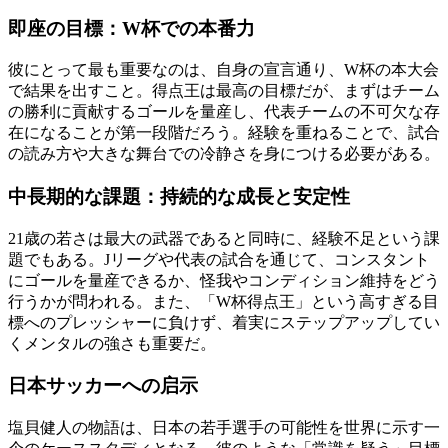
即座の目標：W杯での本番力
彼にとって最も重要なのは、自身の宣言通り、W杯の本大会
で結果を出すこと。得点王は最高の目標だが、まずはチーム
の勝利に貢献するゴールを量産し、代表チームの不可欠な存
在になることが第一段階だろう。経験を重ねることで、試合
の読み方や大きな舞台での冷静さを身につける必要がある。
中長期的な課題：持続的な成長と安定性
21歳の若さは最大の武器であると同時に、経験不足という課
題でもある。Jリーグや代表の試合を通じて、コンスタント
にゴールを量産できるか、怪我やコンディション維持をどう
行うかが問われる。また、「W杯得点王」という高すぎる目
標へのプレッシャーに負けず、着実にステップアップしてい
くメンタルの強さも重要だ。
日本サッカーへの启示
塩貝健人の物語は、日本の若手選手の可能性を世界に示す一