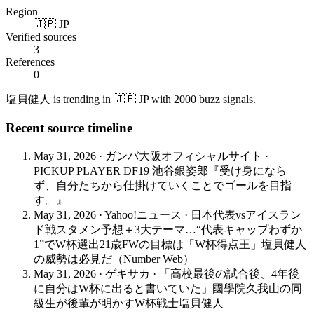
Region
🇯🇵 JP
Verified sources
3
References
0
塩貝健人 is trending in 🇯🇵 JP with 2000 buzz signals.
Recent source timeline
May 31, 2026
·
ガンバ大阪オフィシャルサイト
·
PICKUP PLAYER DF19 池谷銀姿郎『受け身になら
ず、自分たちから仕掛けていくことでゴールを目指
す。』
May 31, 2026
·
Yahoo!ニュース
·
日本代表vsアイスラン
ド戦スタメン予想＋3大テーマ…“代表キャップわずか
1”でW杯選出21歳FWの目標は「W杯得点王」塩貝健人
の威勢は必見だ（Number Web）
May 31, 2026
·
ゲキサカ
·
「高校最後の試合後、4年後
に自分はW杯に出ると書いていた」國學院久我山の同
級生が後輩が明かすW杯戦士塩貝健人