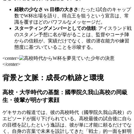
経験の少なさ vs 目標の大きさ
: たった1試合のキャップ
数でW杯出場を語り、得点王を狙うという宣言は、常
識を覆すほどのパワフルなメッセージだ。
スターティングメンバーとしての信頼
: アイスランド戦
のスタメン予想に名が挙がることは、監督やコーチ陣
からの信頼が、実績だけでなく、彼の潜在能力や練習
態度に基づいていることを示唆する。
<center>
</center>
背景と文脈：成長の軌跡と環境
高校・大学時代の基盤：國學院久我山高校の同級
生・後輩が明かす素顔
ゲキサカの報道では、彼の高校時代（國學院久我山高校）の
エピソードが掘り下げられている。高校最後の試合後に自ら
の目標を記したという逸話は、彼が単に才能に頼るだけでな
く、自身の言葉で未来を設計してきた「戦士」的一面を鮮明