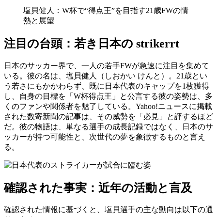
塩貝健人：W杯で“得点王”を目指す21歳FWの情
熱と展望
注目の台頭：若き日本の strikerrt
日本のサッカー界で、一人の若手FWが急速に注目を集めて
いる。彼の名は、塩貝健人（しおかい けんと）。21歳とい
う若さにもかかわらず、既に日本代表のキャップを1枚獲得
し、自身の目標を「W杯得点王」と公言する彼の姿勢は、多
くのファンや関係者を魅了している。Yahoo!ニュースに掲載
された数寄新聞の記事は、その威勢を「必見」と評するほど
だ。彼の物語は、単なる選手の成長記録ではなく、日本のサ
ッカーが持つ可能性と、次世代の夢を象徴するものと言え
る。
確認された事実：近年の活動と言及
確認された情報に基づくと、塩貝選手の主な動向は以下の通