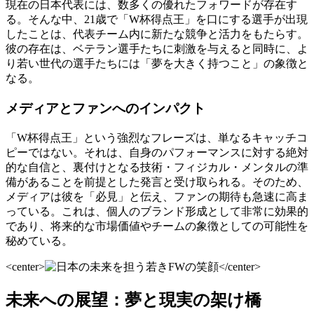
現在の日本代表には、数多くの優れたフォワードが存在す
る。そんな中、21歳で「W杯得点王」を口にする選手が出現
したことは、代表チーム内に新たな競争と活力をもたらす。
彼の存在は、ベテラン選手たちに刺激を与えると同時に、よ
り若い世代の選手たちには「夢を大きく持つこと」の象徴と
なる。
メディアとファンへのインパクト
「W杯得点王」という強烈なフレーズは、単なるキャッチコ
ピーではない。それは、自身のパフォーマンスに対する絶対
的な自信と、裏付けとなる技術・フィジカル・メンタルの準
備があることを前提とした発言と受け取られる。そのため、
メディアは彼を「必見」と伝え、ファンの期待も急速に高ま
っている。これは、個人のブランド形成として非常に効果的
であり、将来的な市場価値やチームの象徴としての可能性を
秘めている。
<center>
</center>
未来への展望：夢と現実の架け橋