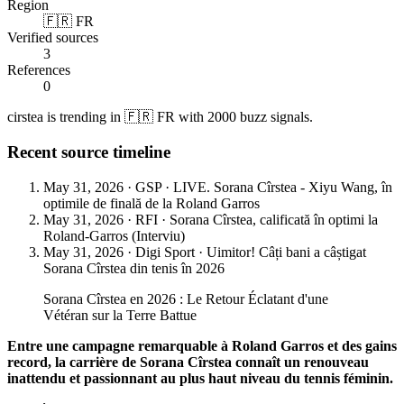
Region
🇫🇷 FR
Verified sources
3
References
0
cirstea is trending in 🇫🇷 FR with 2000 buzz signals.
Recent source timeline
May 31, 2026
·
GSP
·
LIVE. Sorana Cîrstea - Xiyu Wang, în
optimile de finală de la Roland Garros
May 31, 2026
·
RFI
·
Sorana Cîrstea, calificată în optimi la
Roland-Garros (Interviu)
May 31, 2026
·
Digi Sport
·
Uimitor! Câți bani a câștigat
Sorana Cîrstea din tenis în 2026
Sorana Cîrstea en 2026 : Le Retour Éclatant d'une
Vétéran sur la Terre Battue
Entre une campagne remarquable à Roland Garros et des gains
record, la carrière de Sorana Cîrstea connaît un renouveau
inattendu et passionnant au plus haut niveau du tennis féminin.