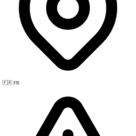
🇫🇷 FR