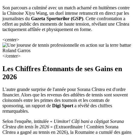
Son parcours a culminé avec un match acharné en huitièmes contre
la Chinoise Xiyu Wang, un duel intense retranscrit en direct par les
journalistes du
Gazeta Sporturilor (GSP)
. Cette confrontation a
offert au public des moments de haute tension, révélant une Cîrstea
tactiquement affûtée et physiquement en forme.
<center>
</center>
Les Chiffres Étonnants de ses Gains en
2026
L'autre grande surprise de l'année pour Sorana Cîrstea est d'ordre
financier. Alors que les revenus des athlètes de tennis sont souvent
cloisonnés entre les primes des tournois et les contrats de
sponsoring, un rapport de
Digi Sport
a révélé des chiffres
remarquables.
Selon l'enquête, intitulée «
Uimitor! Câți bani a câștigat Sorana
Cîrstea din tenis în 2026
» (Extraordinaire ! Combien Sorana
Cîrstea a gagné au tennis en 2026), la Roumaine a cumulé des gains