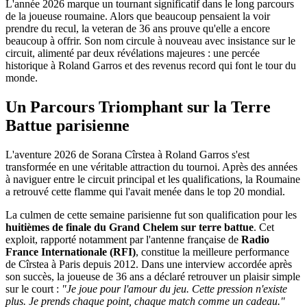
L'année 2026 marque un tournant significatif dans le long parcours
de la joueuse roumaine. Alors que beaucoup pensaient la voir
prendre du recul, la veteran de 36 ans prouve qu'elle a encore
beaucoup à offrir. Son nom circule à nouveau avec insistance sur le
circuit, alimenté par deux révélations majeures : une percée
historique à Roland Garros et des revenus record qui font le tour du
monde.
Un Parcours Triomphant sur la Terre
Battue parisienne
L'aventure 2026 de Sorana Cîrstea à Roland Garros s'est
transformée en une véritable attraction du tournoi. Après des années
à naviguer entre le circuit principal et les qualifications, la Roumaine
a retrouvé cette flamme qui l'avait menée dans le top 20 mondial.
La culmen de cette semaine parisienne fut son qualification pour les
huitièmes de finale du Grand Chelem sur terre battue
. Cet
exploit, rapporté notamment par l'antenne française de
Radio
France Internationale (RFI)
, constitue la meilleure performance
de Cîrstea à Paris depuis 2012. Dans une interview accordée après
son succès, la joueuse de 36 ans a déclaré retrouver un plaisir simple
sur le court :
"Je joue pour l'amour du jeu. Cette pression n'existe
plus. Je prends chaque point, chaque match comme un cadeau."