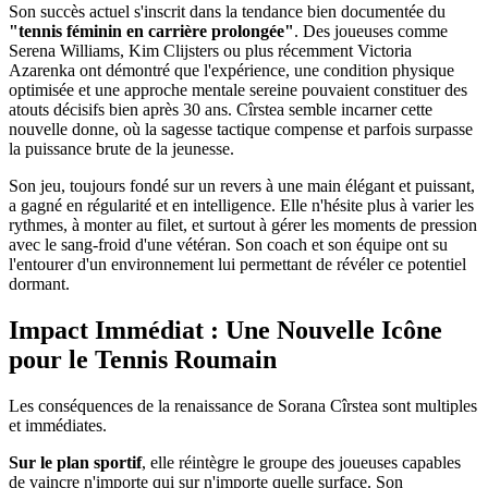
Son succès actuel s'inscrit dans la tendance bien documentée du
"tennis féminin en carrière prolongée"
. Des joueuses comme
Serena Williams, Kim Clijsters ou plus récemment Victoria
Azarenka ont démontré que l'expérience, une condition physique
optimisée et une approche mentale sereine pouvaient constituer des
atouts décisifs bien après 30 ans. Cîrstea semble incarner cette
nouvelle donne, où la sagesse tactique compense et parfois surpasse
la puissance brute de la jeunesse.
Son jeu, toujours fondé sur un revers à une main élégant et puissant,
a gagné en régularité et en intelligence. Elle n'hésite plus à varier les
rythmes, à monter au filet, et surtout à gérer les moments de pression
avec le sang-froid d'une vétéran. Son coach et son équipe ont su
l'entourer d'un environnement lui permettant de révéler ce potentiel
dormant.
Impact Immédiat : Une Nouvelle Icône
pour le Tennis Roumain
Les conséquences de la renaissance de Sorana Cîrstea sont multiples
et immédiates.
Sur le plan sportif
, elle réintègre le groupe des joueuses capables
de vaincre n'importe qui sur n'importe quelle surface. Son