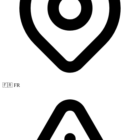
🇫🇷 FR