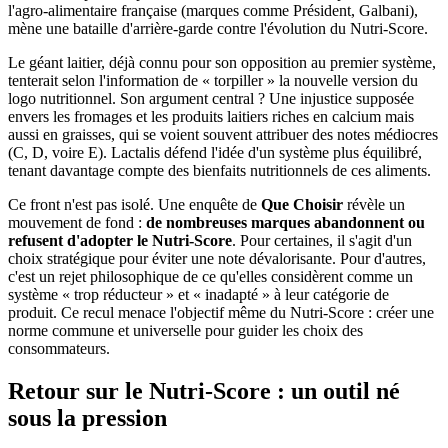
l'agro-alimentaire française (marques comme Président, Galbani),
mène une bataille d'arrière-garde contre l'évolution du Nutri-Score.
Le géant laitier, déjà connu pour son opposition au premier système,
tenterait selon l'information de « torpiller » la nouvelle version du
logo nutritionnel. Son argument central ? Une injustice supposée
envers les fromages et les produits laitiers riches en calcium mais
aussi en graisses, qui se voient souvent attribuer des notes médiocres
(C, D, voire E). Lactalis défend l'idée d'un système plus équilibré,
tenant davantage compte des bienfaits nutritionnels de ces aliments.
Ce front n'est pas isolé. Une enquête de
Que Choisir
révèle un
mouvement de fond :
de nombreuses marques abandonnent ou
refusent d'adopter le Nutri-Score
. Pour certaines, il s'agit d'un
choix stratégique pour éviter une note dévalorisante. Pour d'autres,
c'est un rejet philosophique de ce qu'elles considèrent comme un
système « trop réducteur » et « inadapté » à leur catégorie de
produit. Ce recul menace l'objectif même du Nutri-Score : créer une
norme commune et universelle pour guider les choix des
consommateurs.
Retour sur le Nutri-Score : un outil né
sous la pression