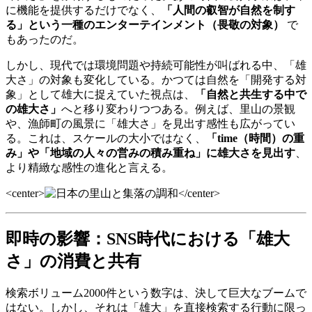
に機能を提供するだけでなく、
「人間の叡智が自然を制す
る」という一種のエンターテインメント（畏敬の対象）
で
もあったのだ。
しかし、現代では環境問題や持続可能性が叫ばれる中、「雄
大さ」の対象も変化している。かつては自然を「開発する対
象」として雄大に捉えていた視点は、
「自然と共生する中で
の雄大さ」
へと移り変わりつつある。例えば、里山の景観
や、漁師町の風景に「雄大さ」を見出す感性も広がってい
る。これは、スケールの大小ではなく、
「time（時間）の重
み」や「地域の人々の営みの積み重ね」に雄大さを見出す
、
より精緻な感性の進化と言える。
<center>
</center>
即時の影響：SNS時代における「雄大
さ」の消費と共有
検索ボリューム2000件という数字は、決して巨大なブームで
はない。しかし、それは「雄大」を直接検索する行動に限っ