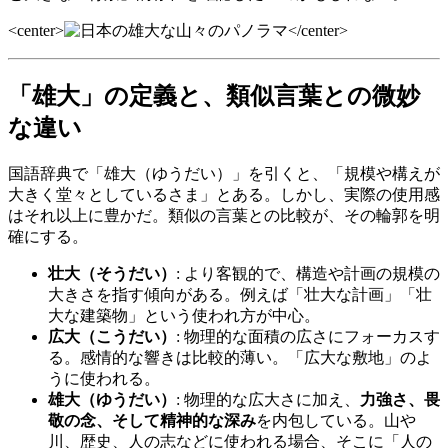
<center>
</center>
「雄大」の定義と、類似言葉との微妙
な違い
国語辞典で「雄大（ゆうだい）」を引くと、「規模や構えが
大きく堂々としているさま」とある。しかし、実際の使用感
はそれ以上に豊かだ。類似の言葉との比較が、その輪郭を明
確にする。
壮大（そうだい）
: より客観的で、構造や計画の規模の
大きさを指す傾向がある。例えば「壮大な計画」「壮
大な建築物」という使われ方が中心。
広大（こうだい）
: 物理的な面積の広さにフォーカスす
る。感情的な響きは比較的薄い。「広大な敷地」のよ
うに使われる。
雄大（ゆうだい）
: 物理的な広大さに加え、
力強さ、畏
敬の念、そして精神的な深み
を内包している。山や
川、歴史、人の志などに使われる場合、そこに「人の