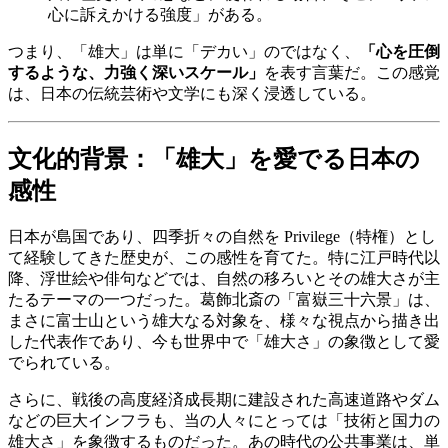
心に訴えかける強度」がある。
つまり、「雄大」は単に「デカい」のではなく、
「心を圧倒
するような、力強く深いスケール」
を表す言葉だ。この感覚
は、日本の伝統芸術や文学にも深く浸透している。
文化的背景：「雄大」を愛でる日本の
感性
日本が島国であり、四季折々の自然を Privilege（特権）とし
て経験してきた歴史が、この感性を育てた。特に江戸時代以
降、浮世絵や俳句などでは、自然の移ろいとその雄大さが主
たるテーマの一つだった。葛飾北斎の「富嶽三十六景」は、
まさに富士山という雄大なる対象を、様々な視点から描き出
した代表作であり、今も世界中で「雄大さ」の象徴として愛
でられている。
さらに、戦後の高度経済成長期に建設された高速道路やダム
などの巨大インフラも、当の人々にとっては「技術と国力の
雄大さ」を象徴するものだった。あの時代の公共事業は、単