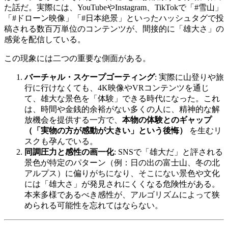
た話だ。実際には、YouTubeやInstagram、TikTokで「#雪山」
「#ドローン映像」「#日本絶景」といったハッシュタグで投
稿される数百万単位のコンテンツが、間接的に「雄大さ」の
感覚を配信している。
この現象には二つの重要な側面がある。
バーチャル・スケープゴーティング
: 実際に山登りや旅
行に行けなくても、4K映像やVRコンテンツを通じ
て、雄大な景色を「体験」できる時代になった。これ
は、時間や金銭的余裕がない多くの人に、精神的な解
放機会を提供する一方で、
本物の体験とのギャップ
（「実物の方が感動が大きい」という後悔）
を生むリ
スクも孕んでいる。
同調圧力と感性の画一化
: SNSで「雄大だ」と評される
景色が特定のパターン（例：日の出の富士山、冬の北
アルプス）に偏りがちになり、そこにない景色や文化
には「雄大さ」が発見されにくくなる危険性がある。
本来多様であるべき感性が、アルゴリズムによって狭
められる可能性を忘れてはならない。