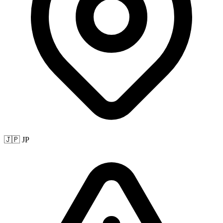
🇯🇵 JP