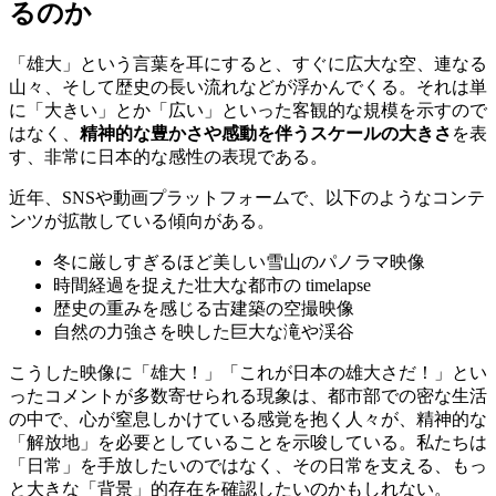
るのか
「雄大」という言葉を耳にすると、すぐに広大な空、連なる
山々、そして歴史の長い流れなどが浮かんでくる。それは単
に「大きい」とか「広い」といった客観的な規模を示すので
はなく、
精神的な豊かさや感動を伴うスケールの大きさ
を表
す、非常に日本的な感性の表現である。
近年、SNSや動画プラットフォームで、以下のようなコンテ
ンツが拡散している傾向がある。
冬に厳しすぎるほど美しい雪山のパノラマ映像
時間経過を捉えた壮大な都市の timelapse
歴史の重みを感じる古建築の空撮映像
自然の力強さを映した巨大な滝や渓谷
こうした映像に「雄大！」「これが日本の雄大さだ！」とい
ったコメントが多数寄せられる現象は、都市部での密な生活
の中で、心が窒息しかけている感覚を抱く人々が、精神的な
「解放地」を必要としていることを示唆している。私たちは
「日常」を手放したいのではなく、その日常を支える、もっ
と大きな「背景」的存在を確認したいのかもしれない。