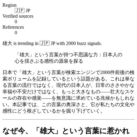
Region
🇯🇵 JP
Verified sources
0
References
0
雄大 is trending in 🇯🇵 JP with 2000 buzz signals.
「雄大」という言葉が持つ不思議な力：日本人の
心を揺さぶる感性の源泉を探る
日本で「雄大」という言葉が検索エンジンで2000件前後の検
索ボリュームを記録しているという話題がある。これは単な
る言葉の流行ではなく、現代の日本人が、日常のささやかな
幸福や不安だけではなく、もっと大きなもの——壮大なスケ
ールの存在や感覚——を無意識に求めている兆候かもしれな
い。本記事では、この言葉の奥深さと、它が私たちの文化や
感性にどう根ざしているかを掘り下げていく。
なぜ今、「雄大」という言葉に惹かれ