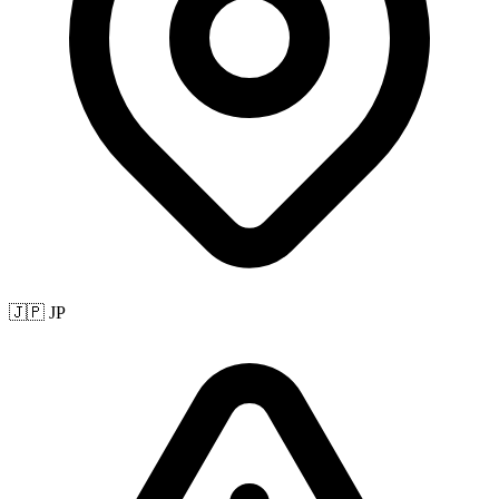
🇯🇵 JP