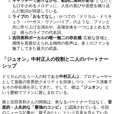
キャッチーでありながら、歌詞に深みがある
: どなたで
も口ずさめるメロディに、人生の喜びや哀愁を織り込
んだ歌詞が同居している。
ライブの「おもてなし」
: かつての「ドリカム・ドリキ
ュラ・バーサス・ヴァンパイア」のような、ファンと
共に作り上げる演出や、会場全体を一つにまとめる力
は、彼らのライブの代名詞。
吉田美和ボーカルの唯一無二の存在感
: 広範な音域と、
感情を直接伝えられる独特の歌声は、多くのファンを
魅了してきた最大の武器。
「ジュオン」中村正人の役割と二人のパートナー
シップ
ドリカムのもう一人の柱である
中村正人
は、プロデューサー
として楽曲の世界的クオリティを担保しつつ、ベース演奏で
もその存在感を示してきた。そして、彼は
「ジュオン」
と
いう愛称でファンに親しまれている。
彼と吉田美和さんの関係は、単なるパートナーではなく、
音
楽的・人生的な「最強のコンビ」
と認識されている。今回
のニュース記事が「親子みたい」という言及を含んでいる