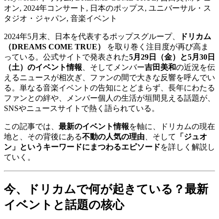
オン, 2024年コンサート, 日本のポップス, ユニバーサル・ス
タジオ・ジャパン, 音楽イベント
2024年5月末、日本を代表するポップスグループ、
ドリカム
（DREAMS COME TRUE）
を取り巻く注目度が再び高ま
っている。公式サイトで発表された
5月29日（金）と5月30日
（土）のイベント情報
、そしてメンバー
吉田美和
の近況を伝
えるニュースが相次ぎ、ファンの間で大きな反響を呼んでい
る。単なる音楽イベントの告知にとどまらず、長年にわたる
ファンとの絆や、メンバー個人の生活が垣間見える話題が、
SNSやニュースサイトで熱く語られている。
この記事では、
最新のイベント情報
を軸に、ドリカムの現在
地と、その背後にある
不動の人気の理由
、そして
「ジュオ
ン」というキーワードにまつわるエピソード
を詳しく解説し
ていく。
今、ドリカムで何が起きている？最新
イベントと話題の核心