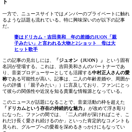
ト
一方で、ニュースサイトではメンバーのプライベートに触れ
るような話題も流れている。特に興味深いのが以下の記事
だ。
妻はドリカム・吉田美和 年の差婚のJUON「親
子みたい」と言われる大物と2ショット 母は大
ヒット歌手
この記事の見出しには、
「ジュオン（JUON）」
という固有
名詞が登場する。これは、吉田美和さんのパートナーであ
り、音楽プロデューサーとしても活躍する
中村正人さんの愛
称
である可能性が高い。記事は、二人の年齢差婚や、周囲か
らの評価（「親子みたい」）に言及しており、ファンにとっ
て彼らの関係性や近況を知る貴重な情報源となっている。
このニュースが話題になることで、音楽活動の枠を超えた
「ドリカムという存在の持続的な魅力」
が改めて浮き彫り
になった。ファンの間では、「二人の絆が深ければこそ、こ
れだけ長く愛され続けるのか」といった肯定的なコメントも
見られ、グループへの愛着を深めるきっかけにもなってい