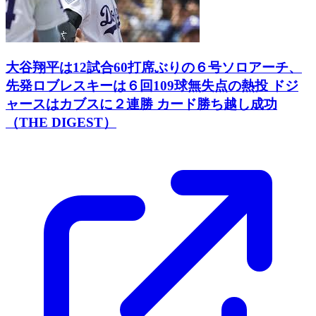
大谷翔平は12試合60打席ぶりの６号ソロアーチ、
先発ロブレスキーは６回109球無失点の熱投 ドジ
ャースはカブスに２連勝 カード勝ち越し成功
（THE DIGEST）