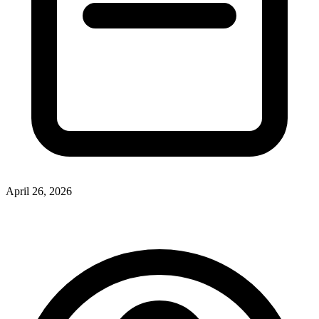
April 26, 2026