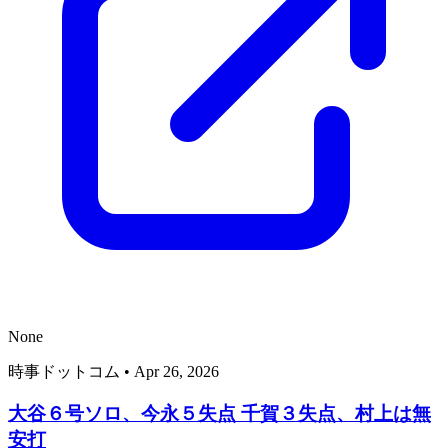
None
時事ドットコム
•
Apr 26, 2026
大谷６号ソロ、今永５失点 千賀３失点、村上は無
安打