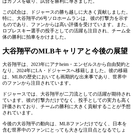
はカブスを破り、試合を勝利に導きました。
この試合は、ドジャースの勝ち越しに大きく貢献しました。
特に、大谷翔平の6号ソロホームランは、彼の打撃力を示す
ものであり、ファンからは高い評価を受けています。また、
ロブレスキー選手の投手としての活躍も注目され、チーム全
体の勝利に拍車をかけました。
大谷翔平のMLBキャリアと今後の展望
大谷翔平は、2023年にアナheim・エンゼルスから自由契約と
なり、2024年にLA・ドジャースへ移籍しました。彼の移籍
は、MLBの歴史においても画期的な出来事であり、世界中
のファンから注目されています。
ドジャースでは、大谷翔平が二刀流としての活躍が期待され
ています。彼の打撃力だけでなく、投手としての実力も高く
評価されており、チームの勝利に大きく貢献することが予想
されています。
今後の大谷翔平の動向は、MLBファンだけでなく、日本を
含む世界中のファンにとっても大きな注目点となるでしょ