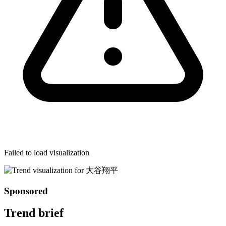
Failed to load visualization
Sponsored
Trend brief