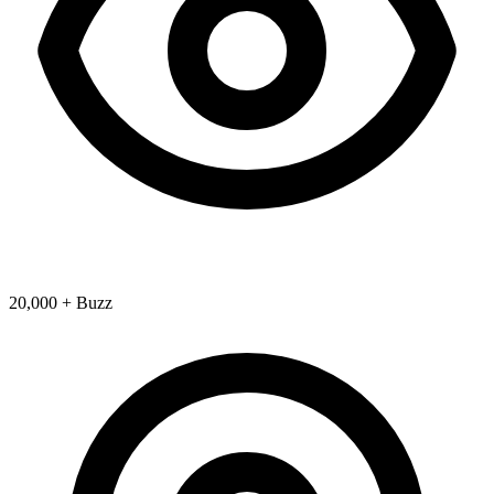
20,000 + Buzz