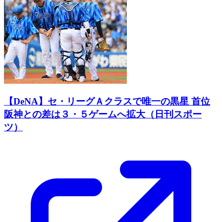
【DeNA】セ・リーグＡクラスで唯一の黒星 首位
阪神との差は３・５ゲームへ拡大（日刊スポー
ツ）