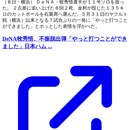
（８日・横浜） ＤｅＮＡ・牧秀悟選手が１１号ソロを放っ
た。 ２点差に追い上げた６回２死、金村が投じた１３５キ
ロのカットボールを右翼席へ運んだ。５月３１日のヤクルト
戦（横浜）以来となる７試合ぶりの一発に「やっと打つこと
ができました」とホッとした表情を浮かべた。
DeNA牧秀悟、不振脱出弾「やっと打つことができ
ました」日本ハム ...