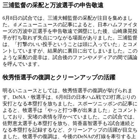
三浦監督の采配と万波選手の申告敬遠
6月8日の試合では、三浦大輔監督の采配が注目を集めまし
た。ｄメニューニュースの記事によると、日本ハムファイタ
ーズの万波中正選手を申告敬遠で満塁にした後、山崎康晃投
手が打ち取れず失点につながる場面がありました。三浦監督
は、「打撃のいい投手ということは頭に入っていた」とコメ
ントしていますが、結果的に裏目に出てしまいました。この
ような采配の是非は、試合後のファンやメディアの間で議論
を呼んでいます。
牧秀悟選手の復調とクリーンアップの活躍
明るいニュースとしては、牧秀悟選手の復調が挙げられま
す。DeNA・牧選手は、6月8日の日本ハム戦で23打席ぶりの
安打となる本塁打を放ちました。スポーツニッポンの記事に
よると、牧選手は「やっと打つ事が出来ました」とコメント
しており、安堵の表情を浮かべていました。この試合では、
佐野恵太選手も本塁打を放ち、筒香嘉智選手も2試合連続と
なる本塁打を記録するなど、クリーンアップの活躍が目立ち
ました。牧選手の復調は、今後のDeNAの打線を牽引する上