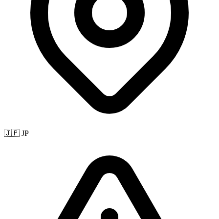
🇯🇵 JP