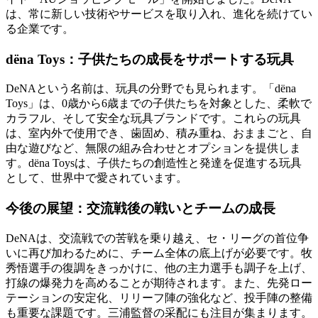
は、常に新しい技術やサービスを取り入れ、進化を続けてい
る企業です。
dëna Toys：子供たちの成長をサポートする玩具
DeNAという名前は、玩具の分野でも見られます。「dëna
Toys」は、0歳から6歳までの子供たちを対象とした、柔軟で
カラフル、そして安全な玩具ブランドです。これらの玩具
は、室内外で使用でき、歯固め、積み重ね、おままごと、自
由な遊びなど、無限の組み合わせとオプションを提供しま
す。dëna Toysは、子供たちの創造性と発達を促進する玩具
として、世界中で愛されています。
今後の展望：交流戦後の戦いとチームの成長
DeNAは、交流戦での苦戦を乗り越え、セ・リーグの首位争
いに再び加わるために、チーム全体の底上げが必要です。牧
秀悟選手の復調をきっかけに、他の主力選手も調子を上げ、
打線の爆発力を高めることが期待されます。また、先発ロー
テーションの安定化、リリーフ陣の強化など、投手陣の整備
も重要な課題です。三浦監督の采配にも注目が集まります。