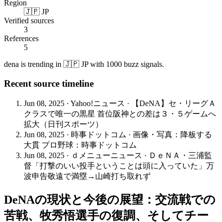
Region
🇯🇵 JP
Verified sources
3
References
5
dena is trending in 🇯🇵 JP with 1000 buzz signals.
Recent source timeline
Jun 08, 2025
·
Yahoo!ニュース
·
【DeNA】セ・リーグＡ
クラスで唯一の黒星 首位阪神との差は３・５ゲームへ
拡大（日刊スポーツ）
Jun 08, 2025
·
時事ドットコム
·
画像・写真：降板する
大貫 プロ野球：時事ドットコム
Jun 08, 2025
·
ｄメニューニュース
·
ＤｅＮＡ・三浦監
督「打撃のいい投手ということは頭に入っていた」万
波申告敬遠で満塁→山崎打ち取れず
DeNAの現状と今後の展望：交流戦での
苦戦、牧秀悟選手の復調、そしてチー