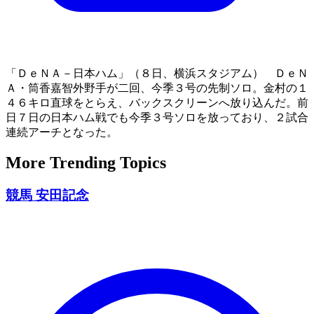
「ＤｅＮＡ－日本ハム」（８日、横浜スタジアム） ＤｅＮ
Ａ・筒香嘉智外野手が二回、今季３号の先制ソロ。金村の１
４６キロ直球をとらえ、バックスクリーンへ放り込んだ。前
日７日の日本ハム戦でも今季３号ソロを放っており、２試合
連続アーチとなった。
More Trending Topics
競馬 安田記念