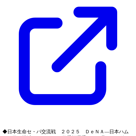
◆日本生命セ・パ交流戦 ２０２５ ＤｅＮＡ―日本ハム