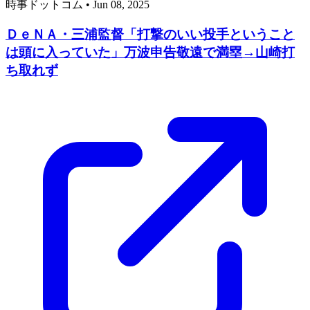
時事ドットコム
•
Jun 08, 2025
ＤｅＮＡ・三浦監督「打撃のいい投手ということ
は頭に入っていた」万波申告敬遠で満塁→山崎打
ち取れず